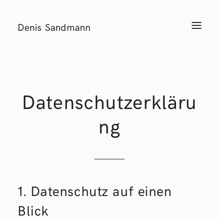
Denis Sandmann
T
o
g
g
l
e
n
a
v
i
Datenschutzerkläru
g
a
t
ng
i
o
n
1. Datenschutz auf einen
Blick