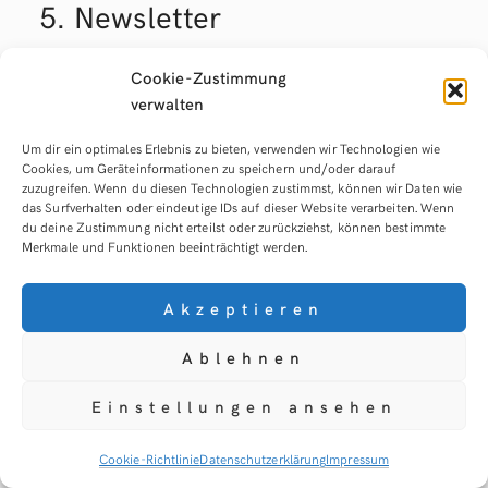
5. Newsletter
Cookie-Zustimmung
Newsletter­daten
verwalten
Wenn Sie den auf der Website angebotenen
Um dir ein optimales Erlebnis zu bieten, verwenden wir Technologien wie
Cookies, um Geräteinformationen zu speichern und/oder darauf
Newsletter beziehen möchten, benötigen wir von
zuzugreifen. Wenn du diesen Technologien zustimmst, können wir Daten wie
Ihnen eine E-Mail-Adresse sowie Informationen,
das Surfverhalten oder eindeutige IDs auf dieser Website verarbeiten. Wenn
du deine Zustimmung nicht erteilst oder zurückziehst, können bestimmte
welche uns die Überprüfung gestatten, dass Sie
Merkmale und Funktionen beeinträchtigt werden.
der Inhaber der angegebenen E-Mail-Adresse
und mit dem Empfang des Newsletters
Akzeptieren
einverstanden sind. Weitere Daten werden nicht
Ablehnen
bzw. nur auf freiwilliger Basis erhoben. Für die
Abwicklung der Newsletter nutzen wir
Einstellungen ansehen
Newsletterdiensteanbieter, die nachfolgend
beschrieben werden.
Cookie-Richtlinie
Datenschutzerklärung
Impressum