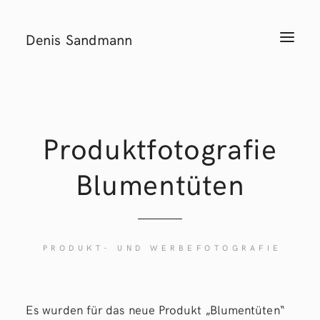
Denis Sandmann
T
o
g
g
l
e
n
a
v
i
Produktfotografie
g
a
t
Blumentüten
i
o
n
PRODUKT- UND WERBEFOTOGRAFIE
Es wurden für das neue Produkt „Blumentüten“