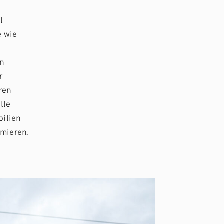
l
e wie
rn
r
ren
lle
bilien
mieren.